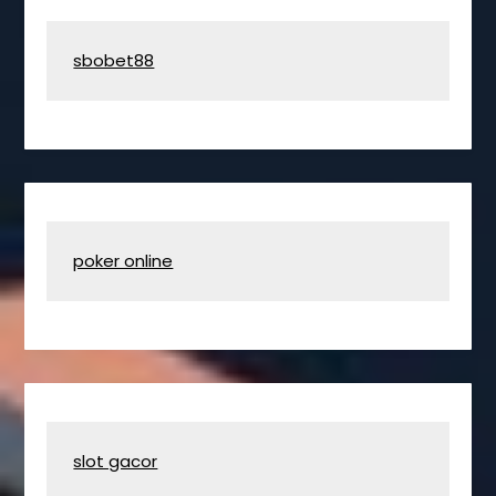
sbobet88
poker online
slot gacor