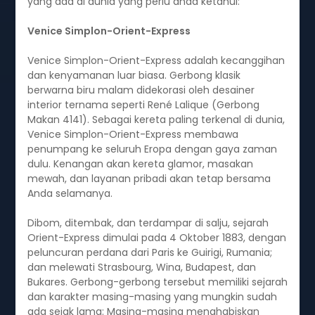
yang ada di dunia yang perlu anda ketahui:
Venice Simplon-Orient-Express
Venice Simplon-Orient-Express adalah kecanggihan
dan kenyamanan luar biasa. Gerbong klasik
berwarna biru malam didekorasi oleh desainer
interior ternama seperti René Lalique (Gerbong
Makan 4141). Sebagai kereta paling terkenal di dunia,
Venice Simplon-Orient-Express membawa
penumpang ke seluruh Eropa dengan gaya zaman
dulu. Kenangan akan kereta glamor, masakan
mewah, dan layanan pribadi akan tetap bersama
Anda selamanya.
Dibom, ditembak, dan terdampar di salju, sejarah
Orient-Express dimulai pada 4 Oktober 1883, dengan
peluncuran perdana dari Paris ke Guirigi, Rumania;
dan melewati Strasbourg, Wina, Budapest, dan
Bukares. Gerbong-gerbong tersebut memiliki sejarah
dan karakter masing-masing yang mungkin sudah
ada sejak lama: Masing-masing menghabiskan