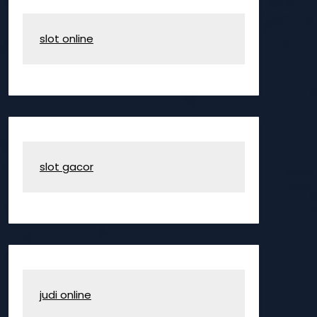
slot online
slot gacor
judi online