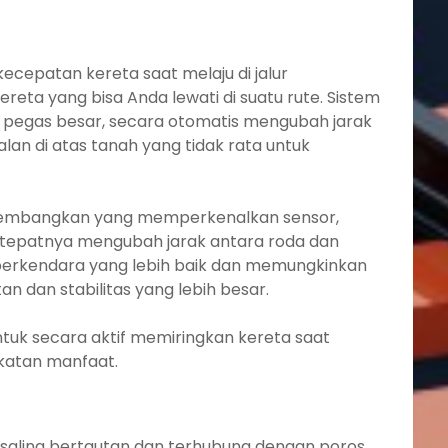
ecepatan kereta saat melaju di jalur
ta yang bisa Anda lewati di suatu rute. Sistem
ti pegas besar, secara otomatis mengubah jarak
lan di atas tanah yang tidak rata untuk
dikembangkan yang memperkenalkan sensor,
h tepatnya mengubah jarak antara roda dan
berkendara yang lebih baik dan memungkinkan
 dan stabilitas yang lebih besar.
ntuk secara aktif memiringkan kereta saat
katan manfaat.
 saling bertautan dan terhubung dengan poros