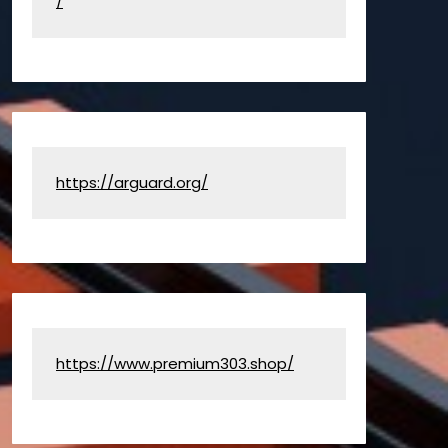
/
https://arguard.org/
https://www.premium303.shop/