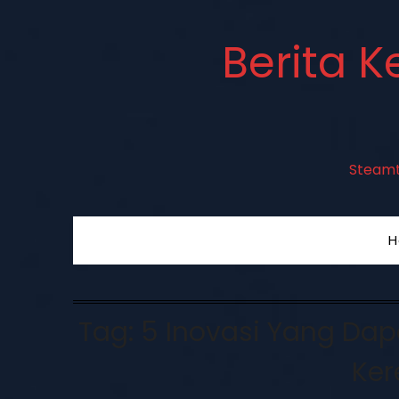
Berita K
Steamtr
H
Tag:
5 Inovasi Yang Da
Ker