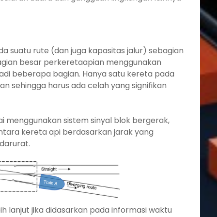
a suatu rute (dan juga kapasitas jalur) sebagian
bagian besar perkeretaapian menggunakan
jadi beberapa bagian. Hanya satu kereta pada
ian sehingga harus ada celah yang signifikan
i menggunakan sistem sinyal blok bergerak,
tara kereta api berdasarkan jarak yang
darurat.
h lanjut jika didasarkan pada informasi waktu