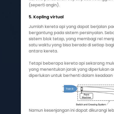
(seperti angin).
5. Kopling virtual
Jumlah kereta api yang dapat berjalan pad
bergantung pada sistem persinyalan. Se
sistem blok tetap, yang membagi rel men
satu waktu yang bisa berada di setiap bag
antara kereta.
Tetapi beberapa kereta api sekarang mula
yang menentukan jarak yang diperlukan an
diperlukan untuk berhenti dalam keadaan 
Namun kesenjangan ini dapat dikurangi lebi