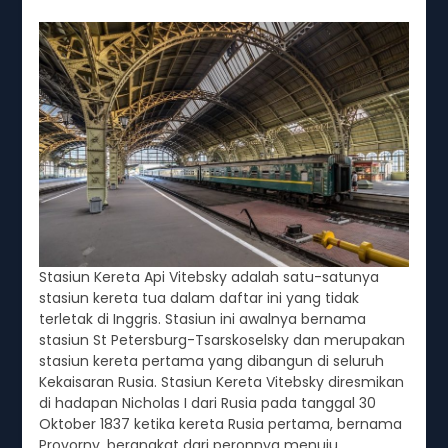
Stasiun Kereta Api Vitebsky adalah satu-satunya
stasiun kereta tua dalam daftar ini yang tidak
terletak di Inggris. Stasiun ini awalnya bernama
stasiun St Petersburg-Tsarskoselsky dan merupakan
stasiun kereta pertama yang dibangun di seluruh
Kekaisaran Rusia. Stasiun Kereta Vitebsky diresmikan
di hadapan Nicholas I dari Rusia pada tanggal 30
Oktober 1837 ketika kereta Rusia pertama, bernama
Provorny, berangkat dari peronnya menuju