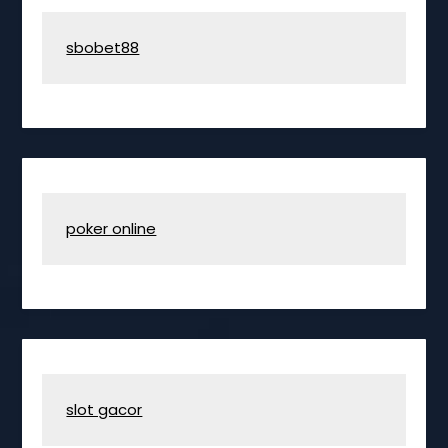
sbobet88
poker online
slot gacor