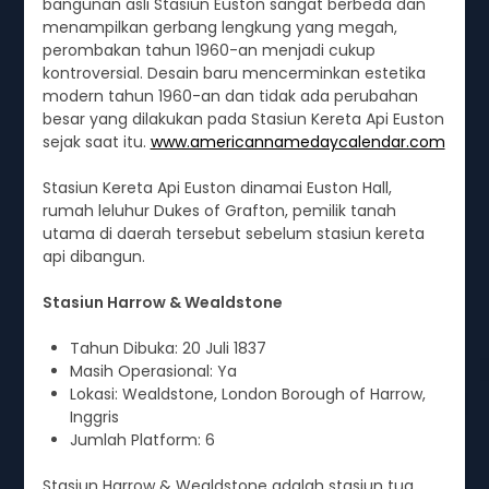
bangunan asli Stasiun Euston sangat berbeda dan
menampilkan gerbang lengkung yang megah,
perombakan tahun 1960-an menjadi cukup
kontroversial. Desain baru mencerminkan estetika
modern tahun 1960-an dan tidak ada perubahan
besar yang dilakukan pada Stasiun Kereta Api Euston
sejak saat itu.
www.americannamedaycalendar.com
Stasiun Kereta Api Euston dinamai Euston Hall,
rumah leluhur Dukes of Grafton, pemilik tanah
utama di daerah tersebut sebelum stasiun kereta
api dibangun.
Stasiun Harrow & Wealdstone
Tahun Dibuka: 20 Juli 1837
Masih Operasional: Ya
Lokasi: Wealdstone, London Borough of Harrow,
Inggris
Jumlah Platform: 6
Stasiun Harrow & Wealdstone adalah stasiun tua