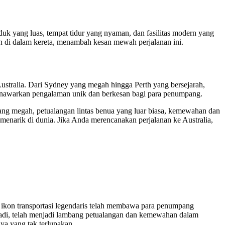
k yang luas, tempat tidur yang nyaman, dan fasilitas modern yang
 di dalam kereta, menambah kesan mewah perjalanan ini.
Australia. Dari Sydney yang megah hingga Perth yang bersejarah,
ic menawarkan pengalaman unik dan berkesan bagi para penumpang.
 yang megah, petualangan lintas benua yang luar biasa, kemewahan dan
an menarik di dunia. Jika Anda merencanakan perjalanan ke Australia,
ikon transportasi legendaris telah membawa para penumpang
abadi, telah menjadi lambang petualangan dan kemewahan dalam
nya yang tak terlupakan.