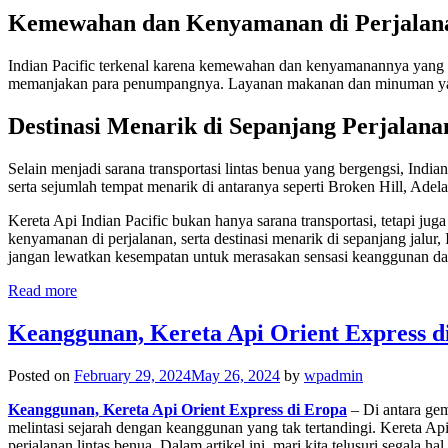
Kemewahan dan Kenyamanan di Perjalan
Indian Pacific terkenal karena kemewahan dan kenyamanannya yang l
memanjakan para penumpangnya. Layanan makanan dan minuman yang i
Destinasi Menarik di Sepanjang Perjalana
Selain menjadi sarana transportasi lintas benua yang bergengsi, Ind
serta sejumlah tempat menarik di antaranya seperti Broken Hill, Adel
Kereta Api Indian Pacific bukan hanya sarana transportasi, tetapi j
kenyamanan di perjalanan, serta destinasi menarik di sepanjang jalur, 
jangan lewatkan kesempatan untuk merasakan sensasi keanggunan dan
Read more
Keanggunan, Kereta Api Orient Express d
Posted on
February 29, 2024
May 26, 2024
by
wpadmin
Keanggunan, Kereta Api Orient Express di Eropa
– Di antara ge
melintasi sejarah dengan keanggunan yang tak tertandingi. Kereta 
perjalanan lintas benua. Dalam artikel ini, mari kita telusuri segala 