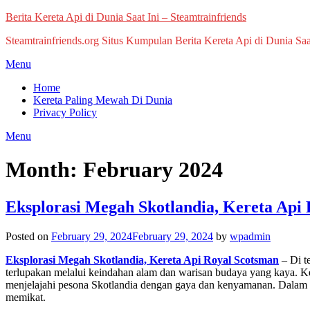
Skip
Berita Kereta Api di Dunia Saat Ini – Steamtrainfriends
to
Steamtrainfriends.org Situs Kumpulan Berita Kereta Api di Dunia Saa
content
Menu
Home
Kereta Paling Mewah Di Dunia
Privacy Policy
Menu
Month:
February 2024
Eksplorasi Megah Skotlandia, Kereta Api
Posted on
February 29, 2024
February 29, 2024
by
wpadmin
Eksplorasi Megah Skotlandia, Kereta Api Royal Scotsman
– Di t
terlupakan melalui keindahan alam dan warisan budaya yang kaya. Ke
menjelajahi pesona Skotlandia dengan gaya dan kenyamanan. Dalam ar
memikat.