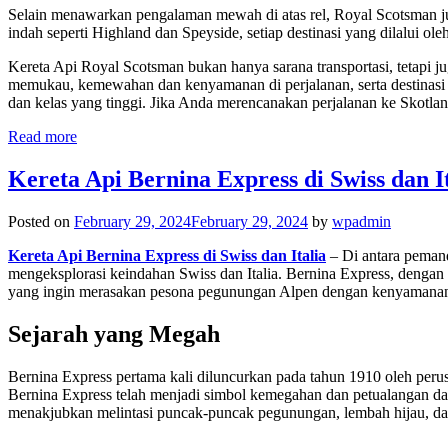
Selain menawarkan pengalaman mewah di atas rel, Royal Scotsman jug
indah seperti Highland dan Speyside, setiap destinasi yang dilalui
Kereta Api Royal Scotsman bukan hanya sarana transportasi, tetap
memukau, kemewahan dan kenyamanan di perjalanan, serta destinasi m
dan kelas yang tinggi. Jika Anda merencanakan perjalanan ke Skotl
Read more
Kereta Api Bernina Express di Swiss dan I
Posted on
February 29, 2024
February 29, 2024
by
wpadmin
Kereta Api Bernina Express di Swiss dan Italia
– Di antara pemand
mengeksplorasi keindahan Swiss dan Italia. Bernina Express, dengan re
yang ingin merasakan pesona pegunungan Alpen dengan kenyamanan. Da
Sejarah yang Megah
Bernina Express pertama kali diluncurkan pada tahun 1910 oleh peru
Bernina Express telah menjadi simbol kemegahan dan petualangan dalam
menakjubkan melintasi puncak-puncak pegunungan, lembah hijau, da