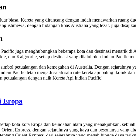
an
uar biasa. Kereta yang dirancang dengan indah menawarkan ruang dudu
stimewa, dengan hidangan khas Australia yang lezat, juga disajikan
n
ian Pacific juga menghubungkan beberapa kota dan destinasi menarik di 
aide, dan Kalgoorlie, setiap destinasi yang dilalui oleh Indian Pacif
uga simbol petualangan dan kemegahan di Australia. Dengan sejarahnya
Indian Pacific tetap menjadi salah satu rute kereta api paling ikonik d
 petualangan dengan naik Kereta Api Indian Pacific!
i Eropa
merlap kota-kota Eropa dan keindahan alam yang menakjubkan, sebuah 
Api Orient Express, dengan sejarahnya yang kaya dan pesonanya yang 
hal tentang Orient Express, dari sejarahnya yang megah hingga daya tarik