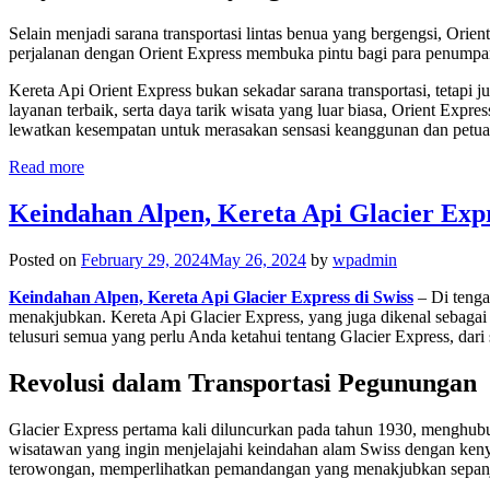
Selain menjadi sarana transportasi lintas benua yang bergengsi, Orie
perjalanan dengan Orient Express membuka pintu bagi para penumpa
Kereta Api Orient Express bukan sekadar sarana transportasi, teta
layanan terbaik, serta daya tarik wisata yang luar biasa, Orient Expre
lewatkan kesempatan untuk merasakan sensasi keanggunan dan petua
Read more
Keindahan Alpen, Kereta Api Glacier Expr
Posted on
February 29, 2024
May 26, 2024
by
wpadmin
Keindahan Alpen, Kereta Api Glacier Express di Swiss
– Di tenga
menakjubkan. Kereta Api Glacier Express, yang juga dikenal sebagai “ja
telusuri semua yang perlu Anda ketahui tentang Glacier Express, dari
Revolusi dalam Transportasi Pegunungan
Glacier Express pertama kali diluncurkan pada tahun 1930, menghubungk
wisatawan yang ingin menjelajahi keindahan alam Swiss dengan kenya
terowongan, memperlihatkan pemandangan yang menakjubkan sepanj