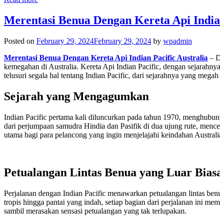
Merentasi Benua Dengan Kereta Api Indian
Posted on
February 29, 2024
February 29, 2024
by
wpadmin
Merentasi Benua Dengan Kereta Api Indian Pacific Australia
– D
kemegahan di Australia. Kereta Api Indian Pacific, dengan sejarahnya y
telusuri segala hal tentang Indian Pacific, dari sejarahnya yang meg
Sejarah yang Mengagumkan
Indian Pacific pertama kali diluncurkan pada tahun 1970, menghubung
dari perjumpaan samudra Hindia dan Pasifik di dua ujung rute, mencermi
utama bagi para pelancong yang ingin menjelajahi keindahan Austral
Petualangan Lintas Benua yang Luar Bias
Perjalanan dengan Indian Pacific menawarkan petualangan lintas ben
tropis hingga pantai yang indah, setiap bagian dari perjalanan in
sambil merasakan sensasi petualangan yang tak terlupakan.