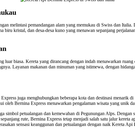
mukau
gan melintasi pemandangan alam yang memukau di Swiss dan Italia. 
iru kristal, dan desa-desa kuno yang menawan sepanjang perjalanan. 
an
 luar biasa. Kereta yang dirancang dengan indah menawarkan ruang d
nya. Layanan makanan dan minuman yang istimewa, dengan hidangan k
na Express juga menghubungkan beberapa kota dan destinasi menarik di S
lalui oleh Bernina Express menawarkan pengalaman wisata yang unik d
pi juga simbol petualangan dan kemewahan di Pegunungan Alps. Deng
epanjang rute, Bernina Express tetap menjadi salah satu jalur kereta 
merasakan sensasi keanggunan dan petualangan dengan naik Kereta Api 