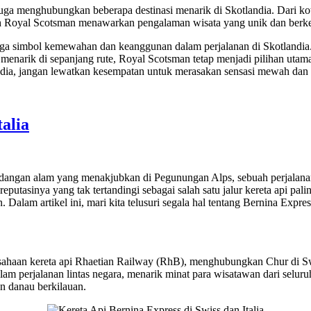
a menghubungkan beberapa destinasi menarik di Skotlandia. Dari kota
 oleh Royal Scotsman menawarkan pengalaman wisata yang unik dan ber
i juga simbol kemewahan dan keanggunan dalam perjalanan di Skotlan
enarik di sepanjang rute, Royal Scotsman tetap menjadi pilihan utam
andia, jangan lewatkan kesempatan untuk merasakan sensasi mewah dan
talia
angan alam yang menakjubkan di Pegunungan Alps, sebuah perjalanan ke
putasinya yang tak tertandingi sebagai salah satu jalur kereta api pali
lam artikel ini, mari kita telusuri segala hal tentang Bernina Expr
sahaan kereta api Rhaetian Railway (RhB), menghubungkan Chur di Swis
 perjalanan lintas negara, menarik minat para wisatawan dari seluruh d
n danau berkilauan.