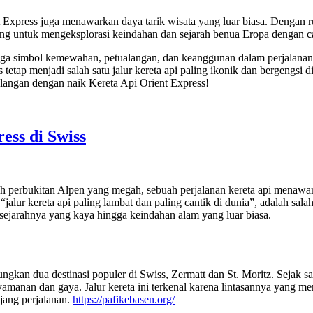
nt Express juga menawarkan daya tarik wisata yang luar biasa. Dengan r
ng untuk mengeksplorasi keindahan dan sejarah benua Eropa dengan 
pi juga simbol kemewahan, petualangan, dan keanggunan dalam perjalan
ss tetap menjadi salah satu jalur kereta api paling ikonik dan bergengs
langan dengan naik Kereta Api Orient Express!
ess di Swiss
h perbukitan Alpen yang megah, sebuah perjalanan kereta api mena
lur kereta api paling lambat dan paling cantik di dunia”, adalah salah s
 sejarahnya yang kaya hingga keindahan alam yang luar biasa.
an dua destinasi populer di Swiss, Zermatt dan St. Moritz. Sejak saat 
manan dan gaya. Jalur kereta ini terkenal karena lintasannya yang m
ang perjalanan.
https://pafikebasen.org/