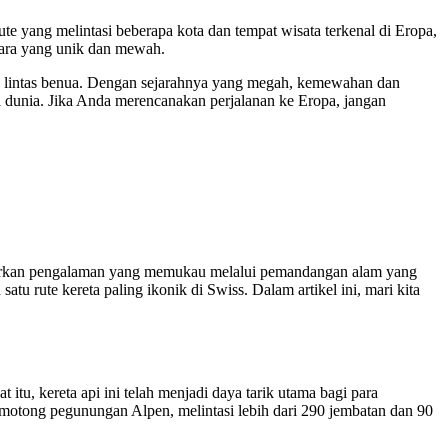
ute yang melintasi beberapa kota dan tempat wisata terkenal di Eropa,
cara yang unik dan mewah.
an lintas benua. Dengan sejarahnya yang megah, kemewahan dan
i di dunia. Jika Anda merencanakan perjalanan ke Eropa, jangan
warkan pengalaman yang memukau melalui pemandangan alam yang
atu rute kereta paling ikonik di Swiss. Dalam artikel ini, mari kita
itu, kereta api ini telah menjadi daya tarik utama bagi para
emotong pegunungan Alpen, melintasi lebih dari 290 jembatan dan 90