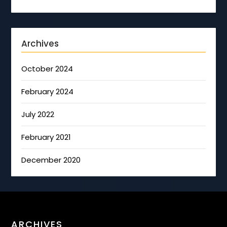
Archives
October 2024
February 2024
July 2022
February 2021
December 2020
ARCHIVES