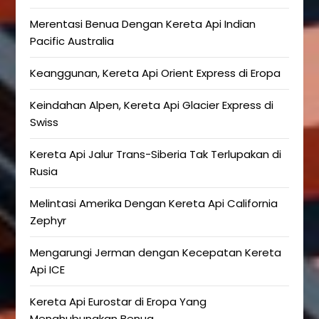
Merentasi Benua Dengan Kereta Api Indian
Pacific Australia
Keanggunan, Kereta Api Orient Express di Eropa
Keindahan Alpen, Kereta Api Glacier Express di
Swiss
Kereta Api Jalur Trans-Siberia Tak Terlupakan di
Rusia
Melintasi Amerika Dengan Kereta Api California
Zephyr
Mengarungi Jerman dengan Kecepatan Kereta
Api ICE
Kereta Api Eurostar di Eropa Yang
Menghubungkan Benua