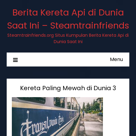
Berita Kereta Api di Dunia
Saat Ini – Steamtrainfriends
Steamtrainfriends.org Situs Kumpulan Berita Kereta Api di
Dunia Saat Ini
Menu
Kereta Paling Mewah di Dunia 3