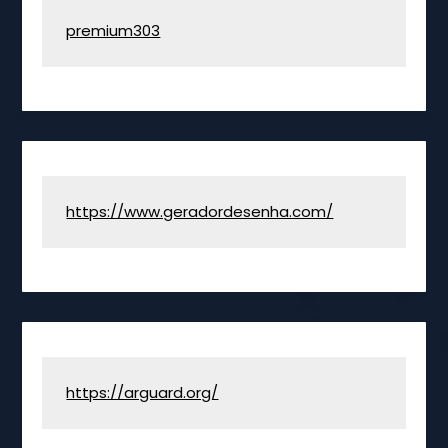
premium303
https://www.geradordesenha.com/
https://arguard.org/