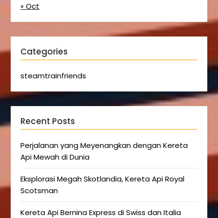
« Oct
Categories
steamtrainfriends
Recent Posts
Perjalanan yang Meyenangkan dengan Kereta
Api Mewah di Dunia
Eksplorasi Megah Skotlandia, Kereta Api Royal
Scotsman
Kereta Api Bernina Express di Swiss dan Italia