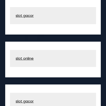
slot gacor
slot online
slot gacor