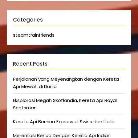
Categories
steamtrainfriends
Recent Posts
Perjalanan yang Meyenangkan dengan Kereta
Api Mewah di Dunia
Eksplorasi Megah Skotlandia, Kereta Api Royal
Scotsman
Kereta Api Bernina Express di Swiss dan Italia
Merentasi Benua Dengan Kereta Api Indian